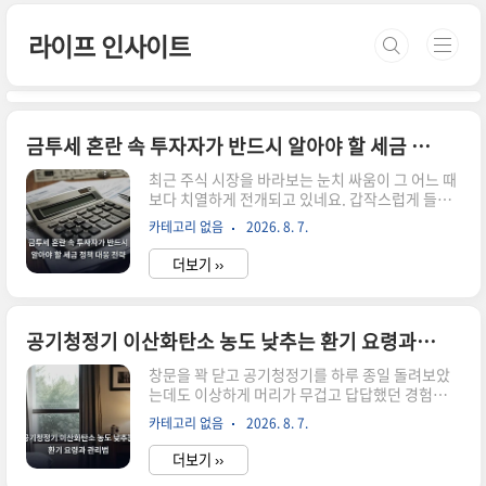
본문 바로가기
라이프 인사이트
금투세 혼란 속 투자자가 반드시 알아야 할 세금 정책 대응 전략
최근 주식 시장을 바라보는 눈치 싸움이 그 어느 때
보다 치열하게 전개되고 있네요. 갑작스럽게 들려
오는 세제 개편 소식 때문에 밤잠 설치는 분들이 주
카테고리 없음
2026. 8. 7.
변에 꽤 많더라고요.특히나 금투세 혼란 상황이 길
어지면서 내 자산을 어떻게 지켜야 할지 막막함이
더보기 ››
느껴지는 시기인 것 같아요. 투자자라면 누구나 직
면할 수밖에 없는 현실적인 고민이죠.금융투자소
득세 개념과 도입 배경 이해하기먼저 금투세라는
용어 자체가 생소하게 느껴질 수도 있을 거예요. 금
공기청정기 이산화탄소 농도 낮추는 환기 요령과 관리법
융투자소득세는 주식이나 펀드, 그리고 파생상품
을 통해 얻은 수익에 대해 부과하는 세금을 뜻하죠.
창문을 꽉 닫고 공기청정기를 하루 종일 돌려보았
이 제도가 등장하게 된 배경에는 소득이 있는 곳에
는데도 이상하게 머리가 무겁고 답답했던 경험이
세금이 있다는 원칙이 담겨 있더라고요. 금융소득
다들 있으실 거예요. 저 역시 미세먼지가 심한 날에
카테고리 없음
2026. 8. 7.
과 근로소득 사이의 세 부담 불균형을 해소하려는
는 공기청정기만 믿고 창문을 아예 열지 않았더니
목적이 크다고 볼 수 있죠.하지만 정책이..
오후만 되면 눈이 침침하고 졸음이 쏟아지더라고
더보기 ››
요.공기청정기의 한계와 이산화탄소의 관계우리가