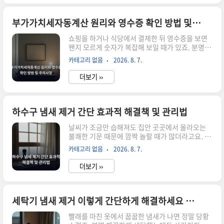
흔히 사용하는 가전제품인 공기청정기는 사실 정화
할 수 있는 대상이 명확하게 정해져 있답니다. 주로
미세먼지나 초미세먼지, 그리고 눈에 보이지 않는
부가가치세자동계산 원리와 영수증 확인 방법 및 주의사항
바이러스나 세균 등을 걸러내는 데 집중되어 있죠.
쇼핑을 하거나 식당에서 결제한 뒤 영수증을 보면
하지만 많은 분이 오해하시는 부분 중 하나가 바로
왠지 모르게 숫자가 복잡해 보일 때가 있죠. 분명 가
공기청정기 이산화탄소 농도까지 낮춰줄 것이라는
격표에는 저 금액이라고 적혀 있었는데 막상 계산
기대감이더라고요.실제로 공기청정기의 핵심 기능
카테고리 없음
2026. 8. 7.
된 총액은 조금 다르게 느껴져서 당황스러웠던 경
은 입자가 작은 먼지를 포집하는 것이지, 기체 상태
험이 다들 한 번쯤은 있으실 거예요. 우리가 일상에
인 탄산가스를 분해하거나 없애는 능력은 매..
더보기 ››
서 마주하는 결제 내역 속에는 생각보다 꼼꼼하게
따져봐야 할 세금 항목들이 숨어 있답니다.부가가
치세 기본 개념과 소비자의 역할우리가 물건을 사
거나 서비스를 이용할 때 지불하는 금액 안에는 이
하수구 냄새 제거 간단 효과적 해결책 및 관리법
미 세금이 녹아 있는 경우가 많아요. 부가가치세는
날씨가 조금만 습해져도 집안 곳곳에서 올라오는
상품이나 서비스가 판매되는 과정에서 새롭게 창출
불쾌한 기운 때문에 깜짝 놀랄 때가 많더라고요. 저
된 가치에 대해 매겨지는 세금인데, 실제로는 최종
도 얼마 전 욕실 문을 열자마자 코를 찌르는 악취 때
소비자가 부담하게 되는 구조를 가지고 있거든요.
카테고리 없음
2026. 8. 7.
문에 정말 당황했거든요.하수구 악취가 발생하는
그래서 우리가 결제하는 총액을 보면 그 안에 세금
근본적인 원인 분석배수구에서 올라오는 불쾌한 향
이 포함되어 있다고 이해하면 편하겠네..
더보기 ››
기는 단순히 기분 탓이 아니에요. 음식물 찌꺼기가
배관 내부에 남아 부패하거나, 세제 잔여물이 쌓이
면서 박테리아가 번식하기 좋은 환경이 만들어지기
때문이죠.특히 이런 미생물들이 활동하면서 황화
세탁기 냄새 제거 이렇게 간단하게 해결하세요 방법과 관리법
수소나 메탄 가스를 생성하게 되는데, 이것이 바로
빨래를 마친 옷에서 꿉꿉한 냄새가 나면 정말 당황
우리가 느끼는 악취의 주범이라고 할 수 있습니다.